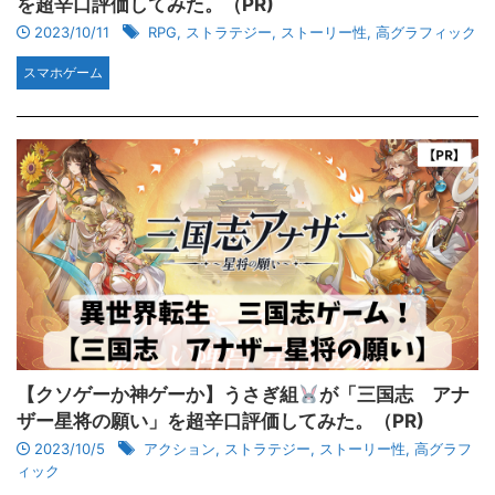
を超辛口評価してみた。（PR)
2023/10/11
RPG
,
ストラテジー
,
ストーリー性
,
高グラフィック
スマホゲーム
【クソゲーか神ゲーか】うさぎ組
が「三国志 アナ
ザー星将の願い」を超辛口評価してみた。（PR)
2023/10/5
アクション
,
ストラテジー
,
ストーリー性
,
高グラフ
ィック