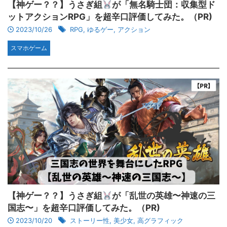
【神ゲー？？】うさぎ組
が「無名騎士団：収集型ド
ットアクションRPG」を超辛口評価してみた。（PR)
2023/10/26
RPG
,
ゆるゲー
,
アクション
スマホゲーム
【神ゲー？？】うさぎ組
が「乱世の英雄〜神速の三
国志〜」を超辛口評価してみた。（PR)
2023/10/20
ストーリー性
,
美少女
,
高グラフィック