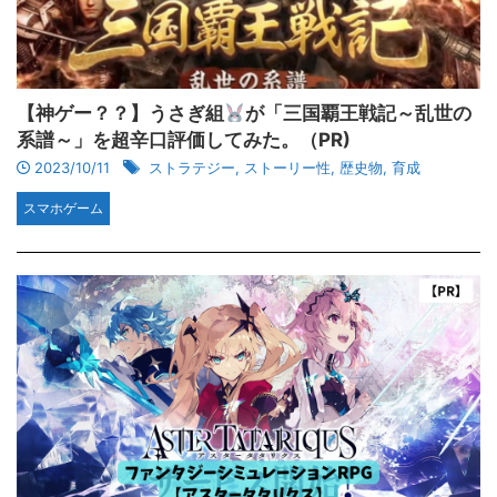
【神ゲー？？】うさぎ組
が「三国覇王戦記～乱世の
系譜～」を超辛口評価してみた。（PR)
2023/10/11
ストラテジー
,
ストーリー性
,
歴史物
,
育成
スマホゲーム