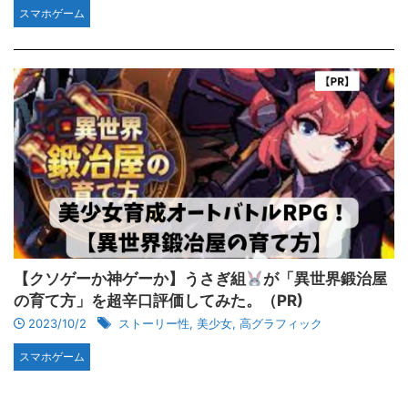
スマホゲーム
【クソゲーか神ゲーか】うさぎ組
が「異世界鍛治屋
の育て方」を超辛口評価してみた。（PR)
2023/10/2
ストーリー性
,
美少女
,
高グラフィック
スマホゲーム