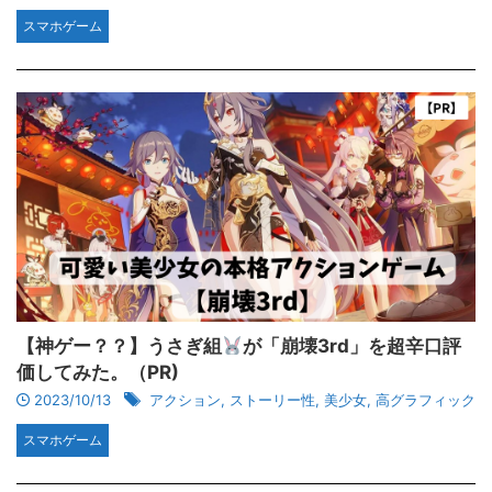
スマホゲーム
【神ゲー？？】うさぎ組
が「崩壊3rd」を超辛口評
価してみた。（PR)
2023/10/13
アクション
,
ストーリー性
,
美少女
,
高グラフィック
スマホゲーム