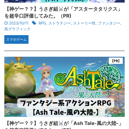
【神ゲー？？】うさぎ組
が「アスタータタリクス」
を超辛口評価してみた。（PR)
2023/10/11
RPG
,
ストラテジー
,
ストーリー性
,
ファンタジー
,
高グラフィック
スマホゲーム
【神ゲー？？】うさぎ組
が「Ash Tale-風の大陸-」