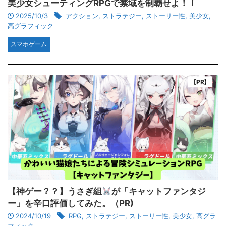
美少女シューティングRPGで禁域を制覇せよ！！
2025/10/3
アクション
,
ストラテジー
,
ストーリー性
,
美少女
,
高グラフィック
スマホゲーム
【神ゲー？？】うさぎ組
が「キャットファンタジ
ー」を辛口評価してみた。（PR)
2024/10/19
RPG
,
ストラテジー
,
ストーリー性
,
美少女
,
高グラ