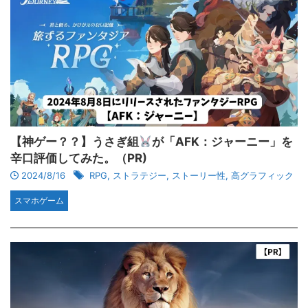
【神ゲー？？】うさぎ組
が「‎AFK：ジャーニー」を
辛口評価してみた。（PR)
2024/8/16
RPG
,
ストラテジー
,
ストーリー性
,
高グラフィック
スマホゲーム