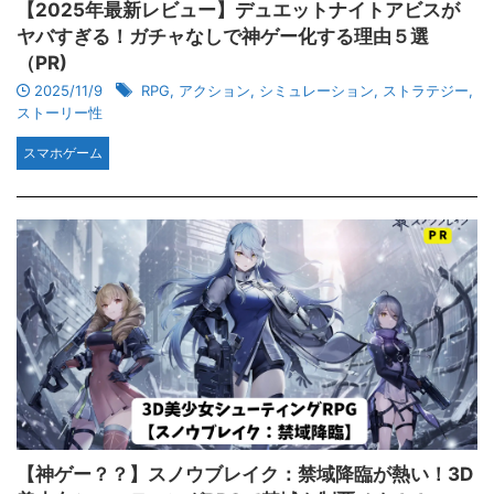
【2025年最新レビュー】デュエットナイトアビスが
ヤバすぎる！ガチャなしで神ゲー化する理由５選
（PR)
2025/11/9
RPG
,
アクション
,
シミュレーション
,
ストラテジー
,
ストーリー性
スマホゲーム
【神ゲー？？】スノウブレイク：禁域降臨が熱い！3D