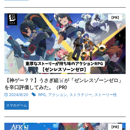
【神ゲー？？】うさぎ組
が「‎ゼンレスゾーンゼロ」
を辛口評価してみた。（PR)
2024/8/20
RPG
,
アクション
,
ストラテジー
,
ストーリー性
スマホゲーム