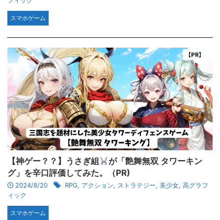
フィック
スマホゲーム
【神ゲー？？】うさぎ組
が「艶舞無双 タワーキン
グ」を辛口評価してみた。（PR)
2024/8/20
RPG
,
アクション
,
ストラテジー
,
美少女
,
高グラフ
ィック
スマホゲーム