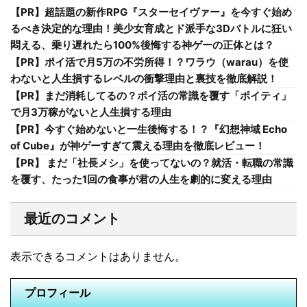
【PR】超話題の新作RPG『スターセイヴァー』を今すぐ始め
るべき決定的な理由！美少女育成とド派手な3Dバトルに狂い
悶える、乗り遅れたら100%後悔する神ゲーの正体とは？
【PR】ポイ活で月5万の不労所得！？ワラウ（warau）を使
わないと人生損するレベルの衝撃理由と裏技を徹底解説！
【PR】まだ消耗してるの？ポイ活の常識を覆す「ポイティ」
で月3万稼がないと人生損する理由
【PR】今すぐ始めないと一生後悔する！？『幻想神域 Echo
of Cube』が神ゲーすぎて震える理由を徹底レビュー！
【PR】 まだ「社長メシ」を使ってないの？就活・転職の常識
を覆す、たった1回の食事が君の人生を劇的に変える理由
最近のコメント
表示できるコメントはありません。
プロフィール