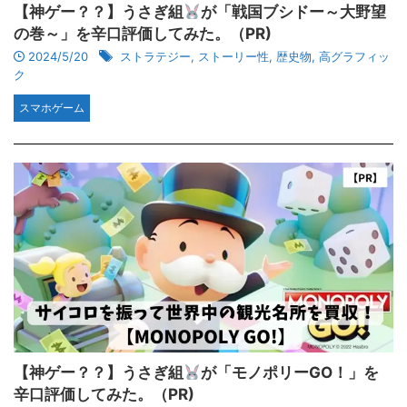
【神ゲー？？】うさぎ組
が「戦国ブシドー～大野望
の巻～」を辛口評価してみた。（PR)
2024/5/20
ストラテジー
,
ストーリー性
,
歴史物
,
高グラフィッ
ク
スマホゲーム
【神ゲー？？】うさぎ組
が「モノポリーGO！」を
辛口評価してみた。（PR)