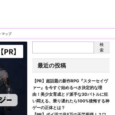
トマップ
検
索
最近の投稿
【PR】超話題の新作RPG『スターセイヴ
ァー』を今すぐ始めるべき決定的な理
由！美少女育成とド派手な3Dバトルに狂
い悶える、乗り遅れたら100%後悔する神
ゲーの正体とは？
【PR】ポイ活で月5万の不労所得！？ワ