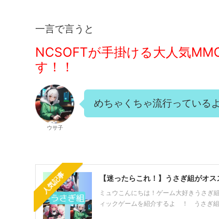
一言で言うと
NCSOFTが手掛ける大人気M
す！！
めちゃくちゃ流行っている
ウサ子
人気記事
【迷ったらこれ！】うさぎ組がオス
ミュウこんにちは！ゲーム大好きうさぎ
ィックゲームを紹介するよ ！ うさぎ組で