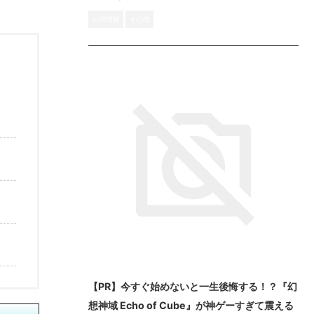
お得情報
その他
【PR】今すぐ始めないと一生後悔する！？『幻
想神域 Echo of Cube』が神ゲーすぎて震える