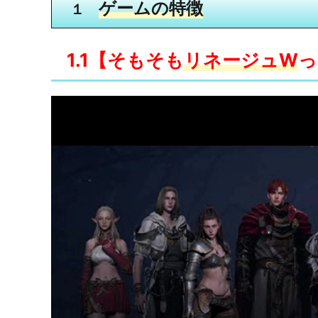
ゲームの特徴
１
1.1【そもそも
リネージュW
っ