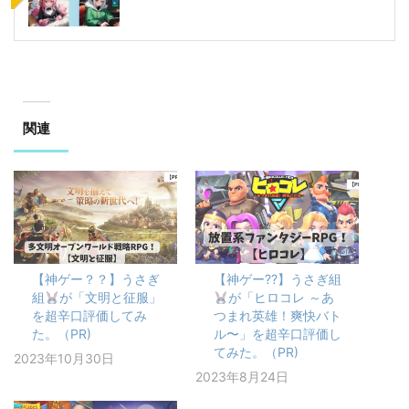
関連
【神ゲー？？】うさぎ
【神ゲー??】うさぎ組
組
が「文明と征服」
が「ヒロコレ ～あ
を超辛口評価してみ
つまれ英雄！爽快バト
た。（PR)
ル〜」を超辛口評価し
てみた。（PR)
2023年10月30日
2023年8月24日