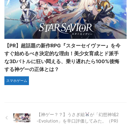
【PR】超話題の新作RPG『スターセイヴァー』を今
すぐ始めるべき決定的な理由！美少女育成とド派手
な3Dバトルに狂い悶える、乗り遅れたら100%後悔
する神ゲーの正体とは？
スマホゲーム
【神ゲー？？】うさぎ組
が「幻想神域2
-Evolution」を辛口評価してみた。（PR)