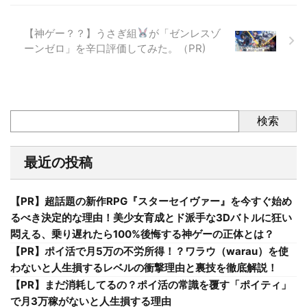
【神ゲー？？】うさぎ組
が「‎ゼンレスゾ
ーンゼロ」を辛口評価してみた。（PR)
検索
最近の投稿
【PR】超話題の新作RPG『スターセイヴァー』を今すぐ始め
るべき決定的な理由！美少女育成とド派手な3Dバトルに狂い
悶える、乗り遅れたら100%後悔する神ゲーの正体とは？
【PR】ポイ活で月5万の不労所得！？ワラウ（warau）を使
わないと人生損するレベルの衝撃理由と裏技を徹底解説！
【PR】まだ消耗してるの？ポイ活の常識を覆す「ポイティ」
で月3万稼がないと人生損する理由