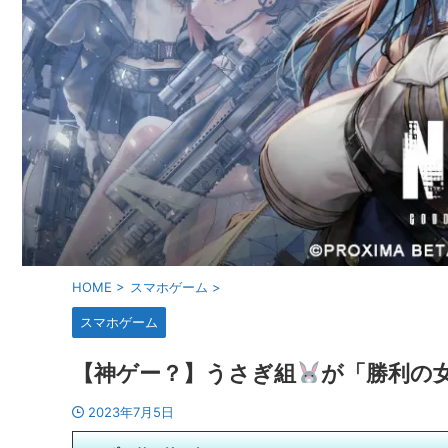
HOME
>
スマホゲーム
>
スマホゲーム
【神ゲー？】うさぎ組
が「勝利の女
2023年7月5日