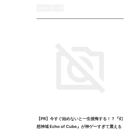
お得情報
その他
【PR】今すぐ始めないと一生後悔する！？『幻
想神域 Echo of Cube』が神ゲーすぎて震える