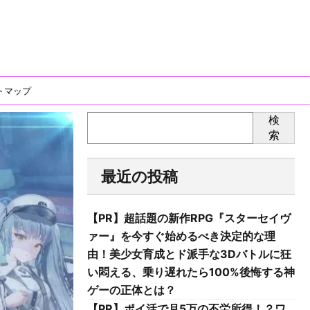
トマップ
検
索
最近の投稿
【PR】超話題の新作RPG『スターセイヴ
ァー』を今すぐ始めるべき決定的な理
由！美少女育成とド派手な3Dバトルに狂
い悶える、乗り遅れたら100%後悔する神
ゲーの正体とは？
【PR】ポイ活で月5万の不労所得！？ワ